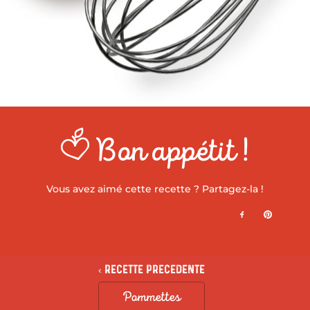
Bon appétit !
Vous avez aimé cette recette ? Partagez-la !
‹ Recette precedente
Pommettes