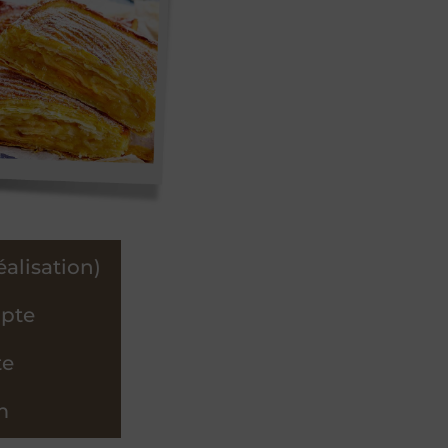
éalisation)
mpte
te
m