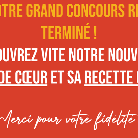
otre grand concours r
10 livre
terminé !
les lauréats
ouvrez vite notre nouv
de cœur
et sa
recette
nt tenter votre ch