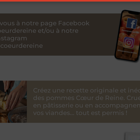
vous à notre page Facebook
urdereine et/ou à notre
nstagram
oeurdereine
Créez une recette originale et iné
des pommes Cœur de Reine. Crue 
en pâtisserie ou en accompagne
vos viandes… tout est permis !