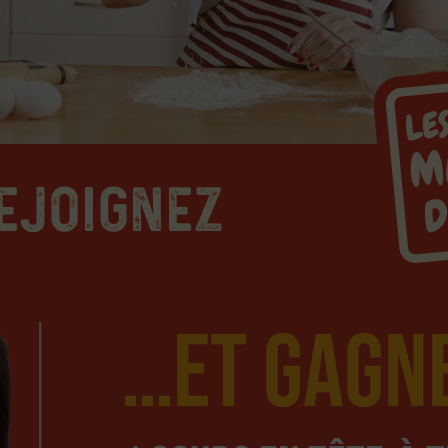
ejoignez
…et GAGN