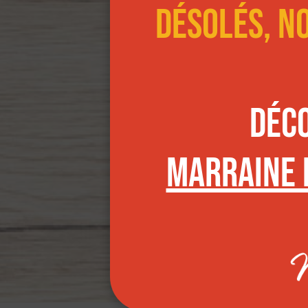
Désolés, n
Déc
marraine 
Comme