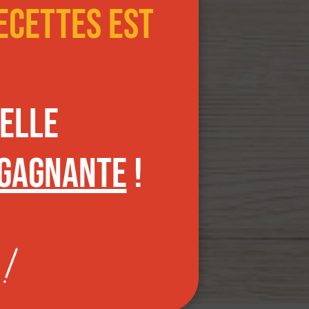
ecettes est
s pour
 suivants
elle
 gagnante
!
ance ?