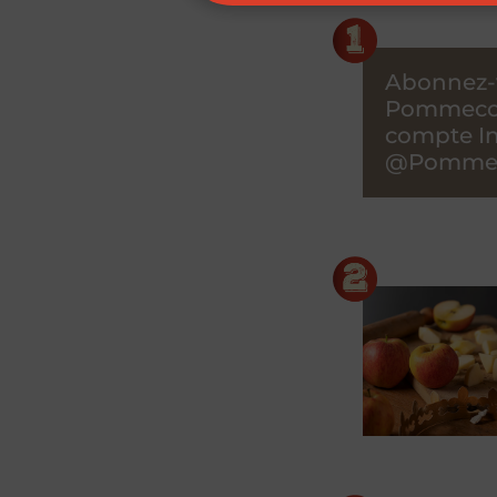
Abonnez-
Pommecoe
compte I
@Pommec