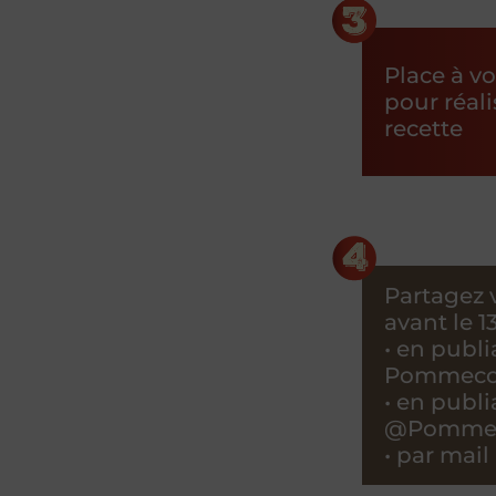
Place à v
pour réali
recette
Partagez v
avant le 1
• en publ
Pommeco
• en publ
@Pommec
• par mai