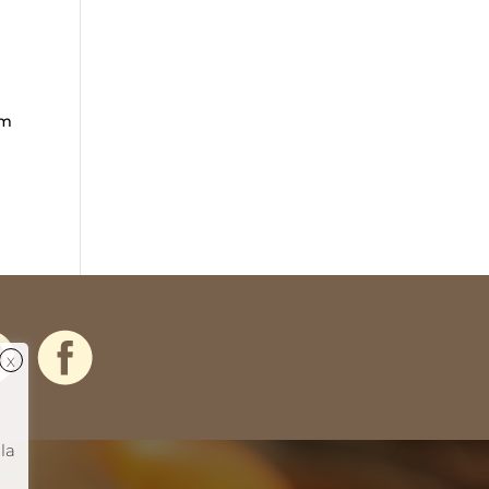
im
la