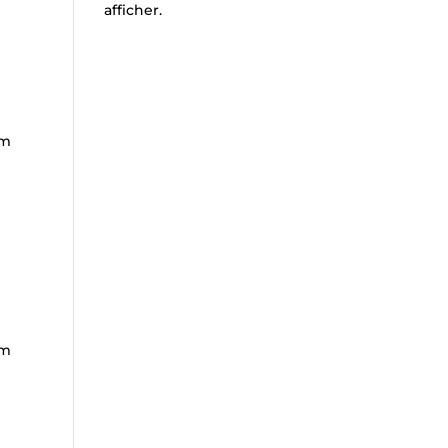
afficher.
im
im