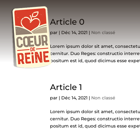
Article 0
par
|
Déc 14, 2021
|
Non classé
Lorem ipsum dolor sit amet, consectetur 
cernitur. Duo Reges: constructio interre
positum est id, quod dicimus esse exp
Article 1
par
|
Déc 14, 2021
|
Non classé
Lorem ipsum dolor sit amet, consectetur 
cernitur. Duo Reges: constructio interre
positum est id, quod dicimus esse exp