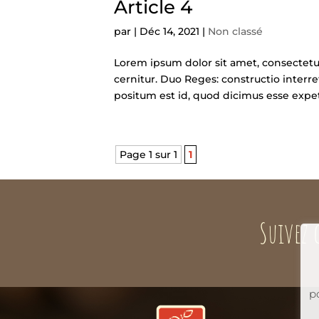
Article 4
par
|
Déc 14, 2021
|
Non classé
Lorem ipsum dolor sit amet, consectetur 
cernitur. Duo Reges: constructio interre
positum est id, quod dicimus esse exp
Page 1 sur 1
1
Suivez 
p