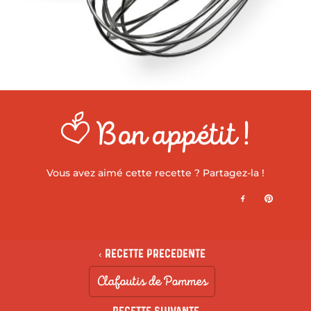
Bon appétit !
Vous avez aimé cette recette ? Partagez-la !
‹ Recette precedente
Clafoutis de Pommes