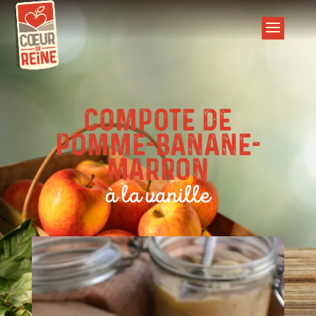
Compote de
pomme-banane-
marron
à la vanille